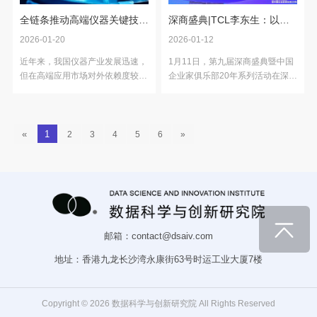
怎样才能成为规模化应用的成熟产
核心，面积约3平方公里，依托清
品？未来能否给大众带来普
华大学、北京大学等高校院所与创
全链条推动高端仪器关键技术攻关
深商盛典|TCL李东生：以企业家精神助推“十五五”新征程
惠？ 2025年，四肢瘫痪患者
新企业资源，打造“全球AI人才创
2026-01-20
2026-01-12
（左）通过脑机
新
近年来，我国仪器产业发展迅速，
1月11日，第九届深商盛典暨中国
但在高端应用市场对外依赖度较
企业家俱乐部20年系列活动在深圳
高，仍面临市场规律失灵、核心部
开幕。深商会理事会主席、中国企
组件或技术有待突破等诸多困境，
业家俱乐部理事长，TCL创始人、
应从国家层面进行针对性部署，坚
董事长李东生出席大会并在1月12
持有效市场和有为政府相结合推动
日大会主论坛发表《二十而励 向
«
1
2
3
4
5
6
»
破局。 “十五五”规划建议提
新而行》的主旨演讲。李东生表
出，完善新型举国体制，采取超常
示：“当前，全球宏观经济复杂多
规措施，全链条推动集成电路、工
变，中国经济正处于战略机遇和风
业母机、高端仪器、基础软件、先
险挑战并存的关键阶段，‘十五
进材料、生物制造等重点领域关键
五’规划提出要构建现代化产业体
核心技术攻关取得决定性突
系，中国企业要在其中发挥更为重
破。 高端仪器已成为国家高水
要的作用。”据了解，本届盛典
邮箱：contact@dsaiv.com
平科技自立自强重点
以“破局
地址：香港九龙长沙湾永康街63号时运工业大厦7楼
Copyright ©
2026 数据科学与创新研究院 All Rights Reserved